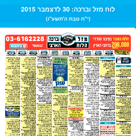
לוח מזל וברכה: 30 לדצמבר 2015
(י"ח טבת ה'תשע"ו)