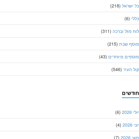
ישראל
(218)
י
(6)
 מזל וברכה
(311)
סף שבת
(215)
פים מיוחדים
(43)
 העיר
(546)
דשים
202
(6)
20
(4)
202
(7)