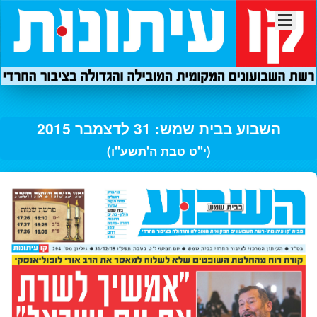
השבוע בבית שמש: 31 לדצמבר 2015
(י"ט טבת ה'תשע"ו)