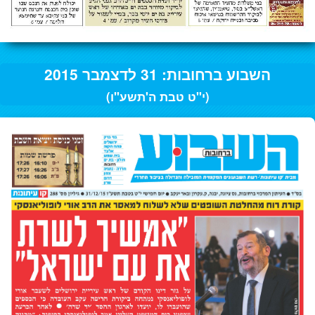
השבוע ברחובות: 31 לדצמבר 2015
(י"ט טבת ה'תשע"ו)