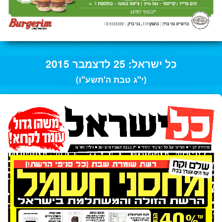
כל ישראל: 25 לדצמבר 2015
(י"ג טבת ה'תשע"ו)