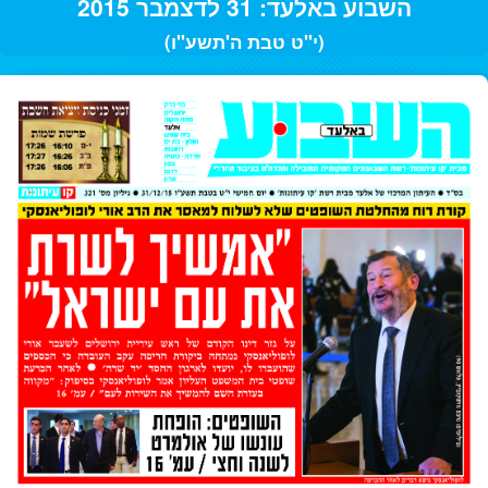
השבוע באלעד: 31 לדצמבר 2015
(י"ט טבת ה'תשע"ו)