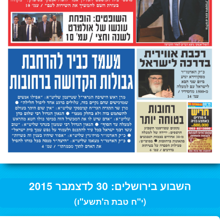
השבוע בירושלים: 30 לדצמבר 2015
(י"ח טבת ה'תשע"ו)