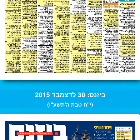
ביזנס: 30 לדצמבר 2015
(י"ח טבת ה'תשע"ו)