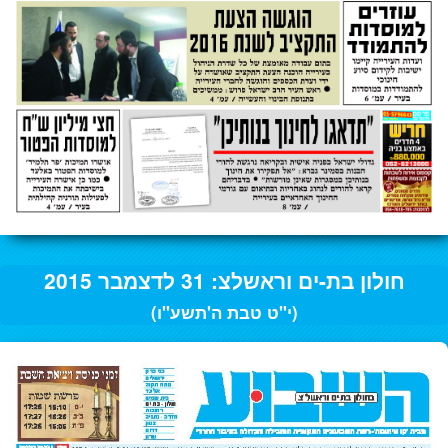
חולון בת-ים וראשלצ: 31 לדצמבר 2015
(י"ט טבת ה'תשע"ו)