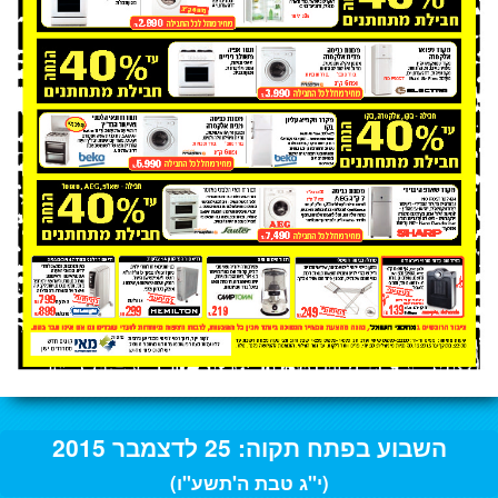
השבוע בפתח תקוה: 25 לדצמבר 2015
(י"ג טבת ה'תשע"ו)