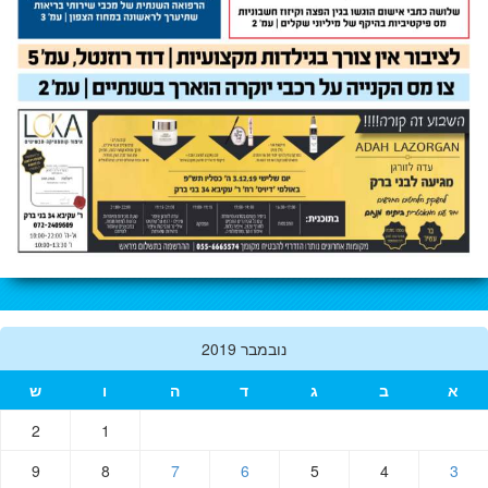
נובמבר 2019
א
ב
ג
ד
ה
ו
ש
2
1
9
8
7
6
5
4
3