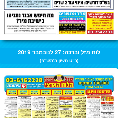
לוח מזל וברכה: 27 לנובמבר 2019
(כ"ט חשון ה'תש"פ)