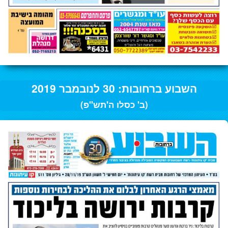
השבוע ברחובות: 30 לנובמבר 2019
(ב' כסלו ה'תש"פ)