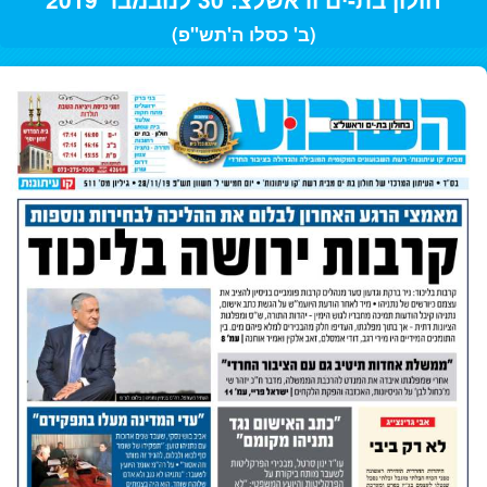
(ב' כסלו ה'תש"פ)