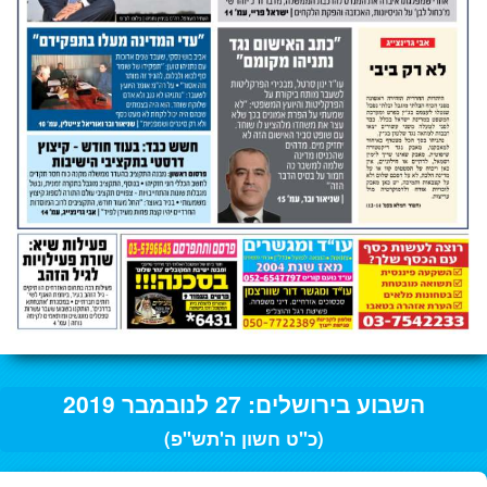
השבוע בירושלים: 27 לנובמבר 2019
(כ"ט חשון ה'תש"פ)