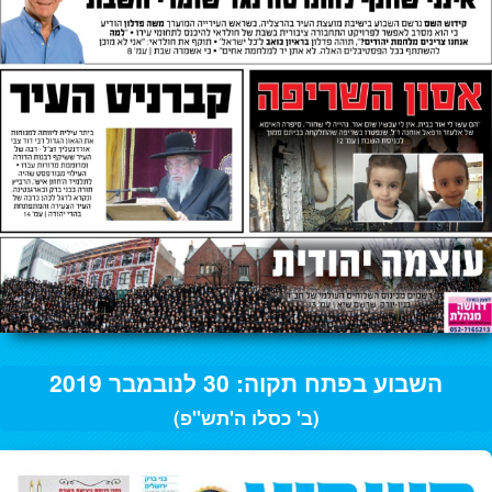
השבוע בפתח תקוה: 30 לנובמבר 2019
(ב' כסלו ה'תש"פ)