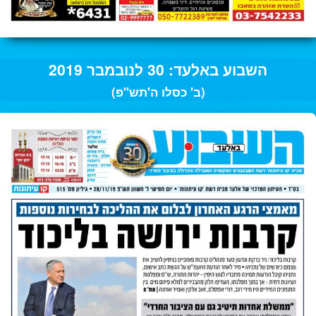
השבוע באלעד: 30 לנובמבר 2019
(ב' כסלו ה'תש"פ)