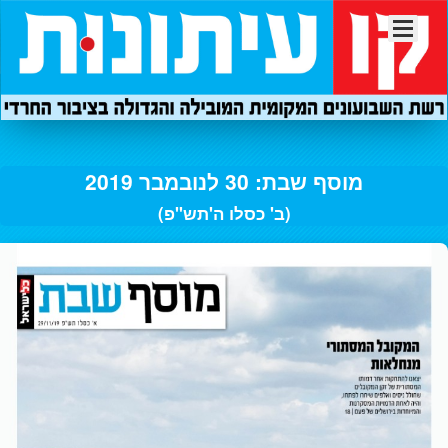
מוסף שבת: 30 לנובמבר 2019
(ב' כסלו ה'תש"פ)