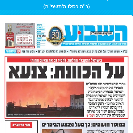
(כ"ה כסלו ה'תשפ"ה)