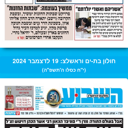
חולון בת-ים וראשלצ: 19 לדצמבר 2024
(י"ח כסלו ה'תשפ"ה)