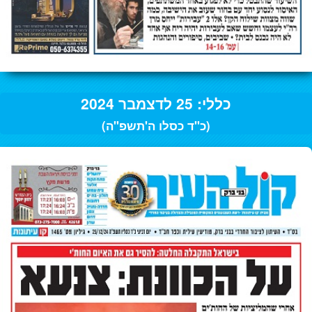
כללי: 25 לדצמבר 2024
(כ"ד כסלו ה'תשפ"ה)