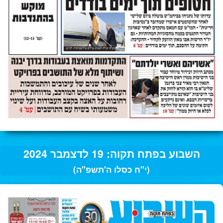
השבוע בפתח תקוה: 19 לדצמבר 2024
(י"ח כסלו ה'תשפ"ה)