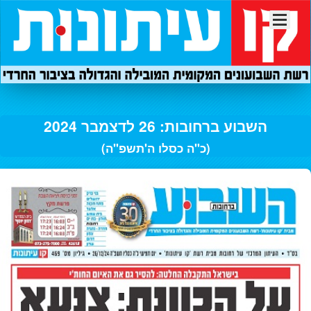
השבוע ברחובות: 26 לדצמבר 2024
(כ"ה כסלו ה'תשפ"ה)