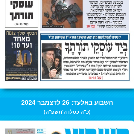
השבוע באלעד: 26 לדצמבר 2024
(כ"ה כסלו ה'תשפ"ה)