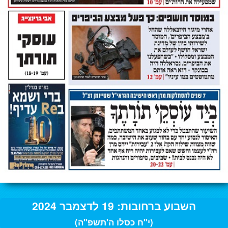
השבוע ברחובות: 19 לדצמבר 2024
(י"ח כסלו ה'תשפ"ה)