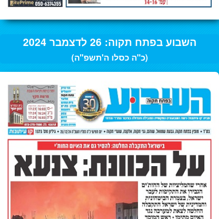
השבוע בפתח תקוה: 26 לדצמבר 2024
(כ"ה כסלו ה'תשפ"ה)