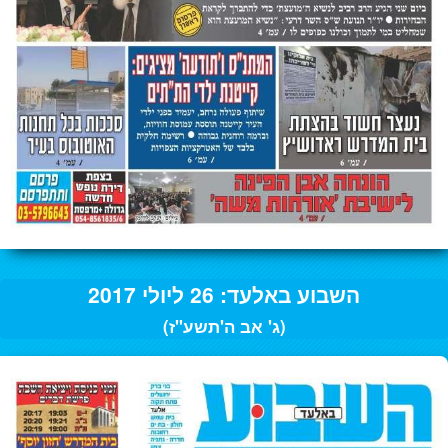
השבוע באלעד: 26 ליולי 2017
(ג' אב ה'תשע"ז)