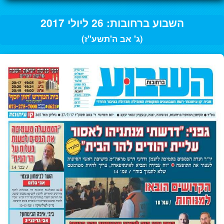
השבוע ברחובות: 26 ליולי 2017
(ג' אב ה'תשע"ז)