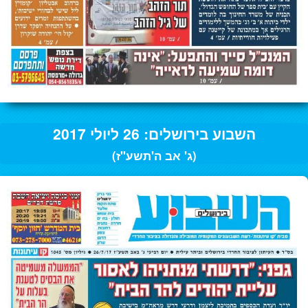
השבוע בירושלים: 26 ליולי 2017
(ג' אב ה'תשע"ז)