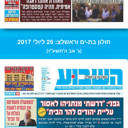
חולון בת-ים וראשלצ: 26 ליולי 2017
(ג' אב ה'תשע"ז)