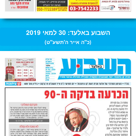
השבוע באלעד: 30 למאי 2019
(כ"ה אייר ה'תשע"ט)