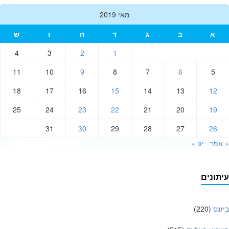
מאי 2019
א
ב
ג
ד
ה
ו
ש
4
3
2
1
11
10
9
8
7
6
5
18
17
16
15
14
13
12
25
24
23
22
21
20
19
31
30
29
28
27
26
פר
יונ »
תונים
נס
(220)