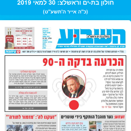
חולון בת-ים וראשלצ: 30 למאי 2019
(כ"ה אייר ה'תשע"ט)