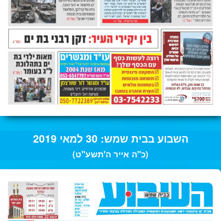
השבוע בבית שמש: 30 למאי 2019
(כ"ה אייר ה'תשע"ט)