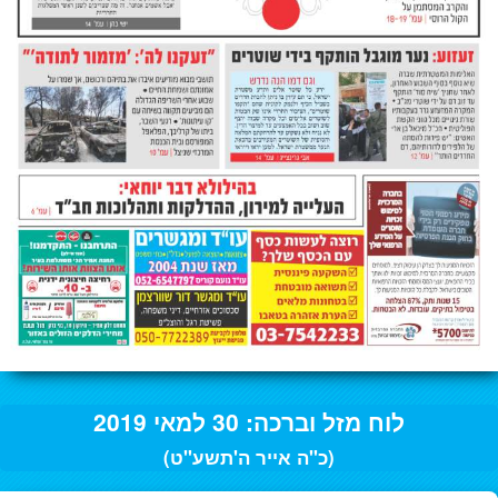
לוח מזל וברכה: 30 למאי 2019
(כ"ה אייר ה'תשע"ט)