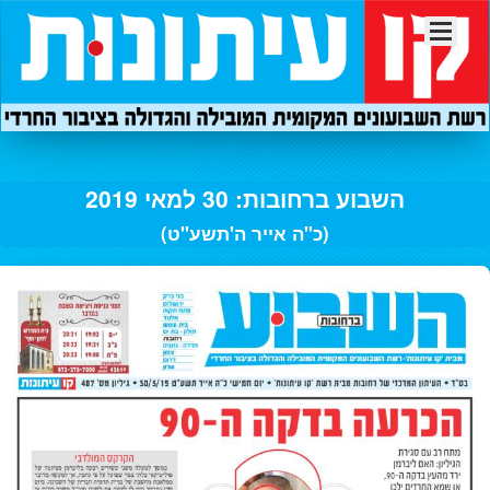
השבוע ברחובות: 30 למאי 2019
(כ"ה אייר ה'תשע"ט)