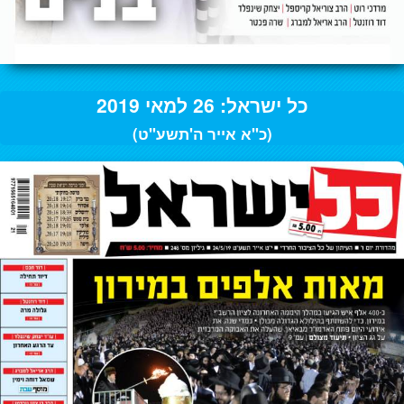
כל ישראל: 26 למאי 2019
(כ"א אייר ה'תשע"ט)