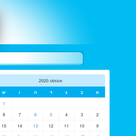
אוגוסט 2020
א
ב
ג
ד
ה
ו
ש
1
8
7
6
5
4
3
2
15
14
13
12
11
10
9