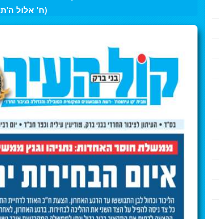
(ח' אלול ה'ת