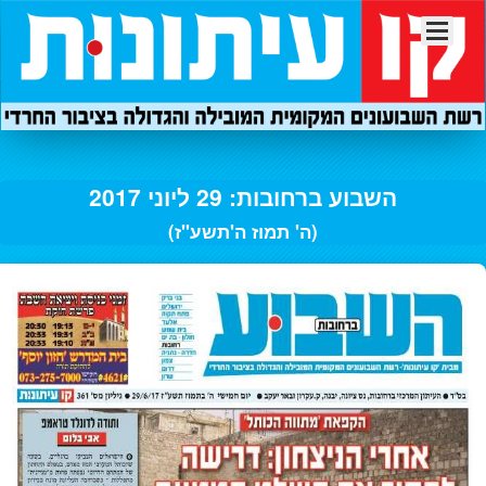
השבוע ברחובות: 29 ליוני 2017
(ה' תמוז ה'תשע"ז)