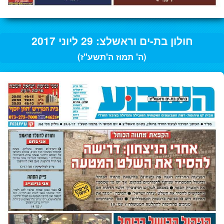
חולון בת-ים וראשלצ: 29 ליוני 2017
(ה' תמוז ה'תשע"ז)