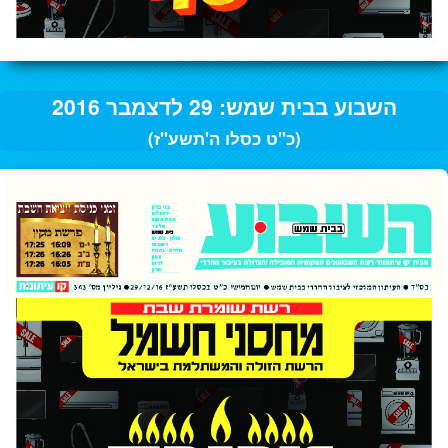
השבוע בבית שמש: 29 לדצמבר 2016
(כ"ט כסלו ה'תשע"ז)