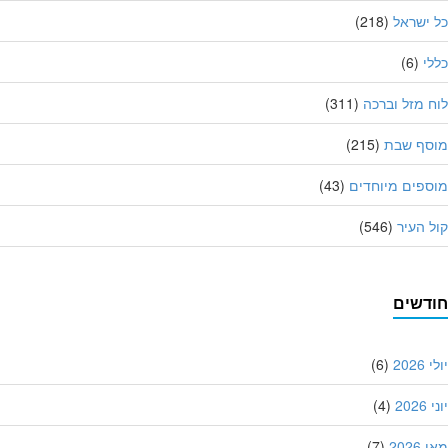
ישראל
(218)
י
(6)
 מזל וברכה
(311)
סף שבת
(215)
פים מיוחדים
(43)
 העיר
(546)
דשים
202
(6)
20
(4)
202
(7)