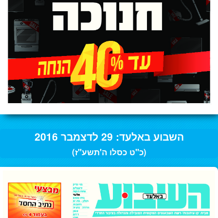
השבוע באלעד: 29 לדצמבר 2016
(כ"ט כסלו ה'תשע"ז)