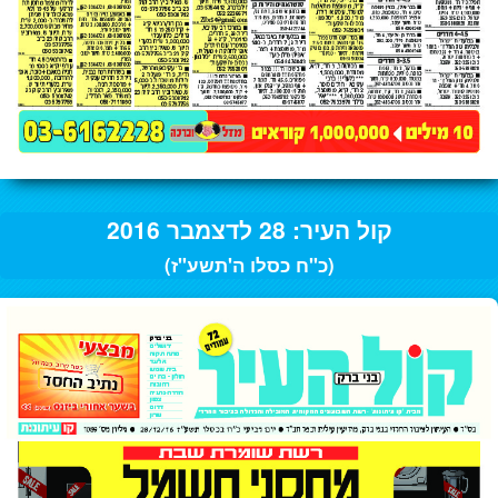
קול העיר: 28 לדצמבר 2016
(כ"ח כסלו ה'תשע"ז)