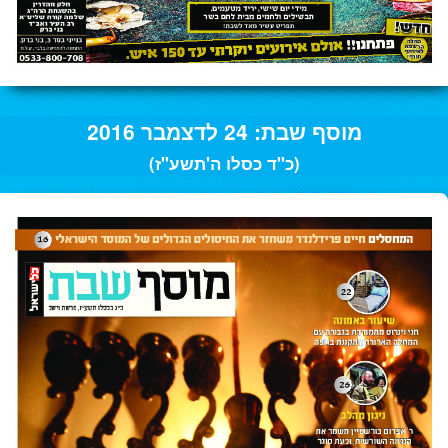
מוסף שבת: 24 לדצמבר 2016
(כ"ד כסלו ה'תשע"ז)