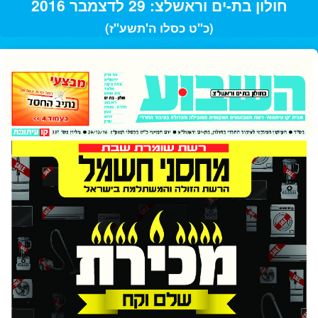
חולון בת-ים וראשלצ: 29 לדצמבר 2016
(כ"ט כסלו ה'תשע"ז)