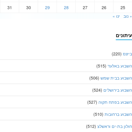
31
30
29
28
27
26
25
וב
ינו »
תונים
נס
(220)
בוע באלעד
(515)
בוע בבית שמש
(506)
וע בירושלים
(524)
בוע בפתח תקוה
(527)
וע ברחובות
(510)
ון בת-ים וראשלצ
(512)