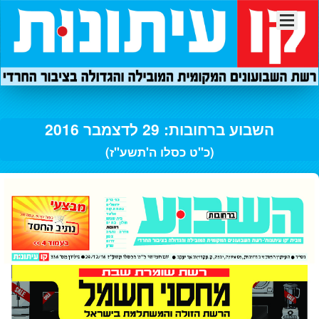
השבוע ברחובות: 29 לדצמבר 2016
(כ"ט כסלו ה'תשע"ז)