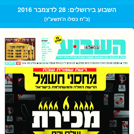
השבוע בירושלים: 28 לדצמבר 2016
(כ"ח כסלו ה'תשע"ז)