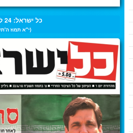
כל ישראל: 24 ליוני 2018
(י"א תמוז ה'ת