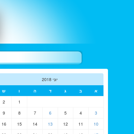
יוני 2018
א
ב
ג
ד
ה
ו
ש
2
1
9
8
7
6
5
4
3
16
15
14
13
12
11
10