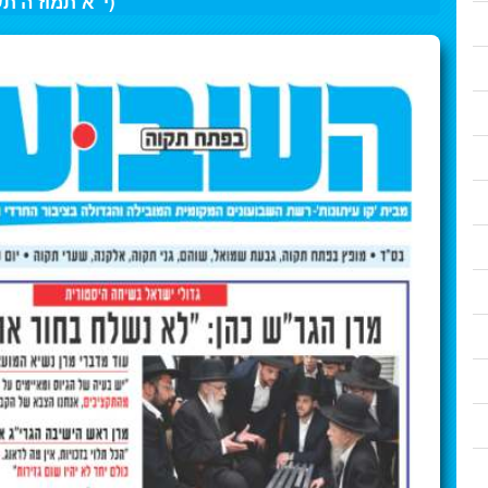
(י"א תמוז ה'ת