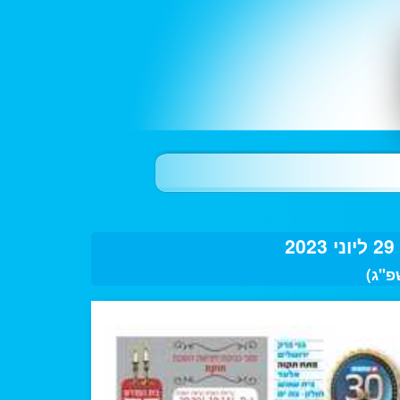
2
פ"ג)