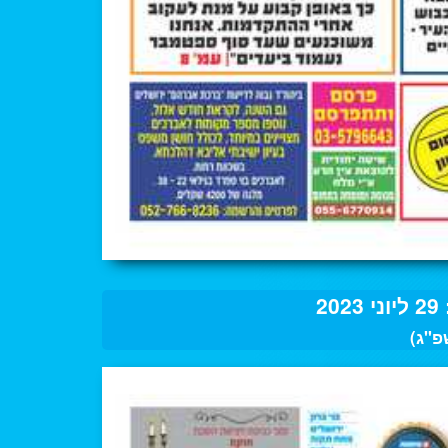
2
פ"ג)