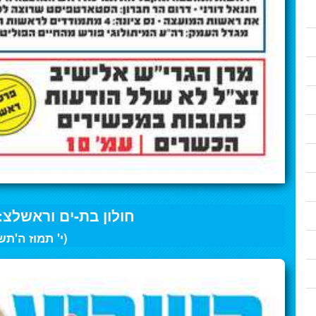
חולון בת-ים וראשלצ: 29 ליוני 023
(י' תמוז ה'תש