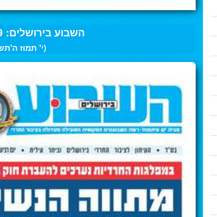
השבוע בירושלים: 29 ליוני 2023
(י' תמוז ה'תש