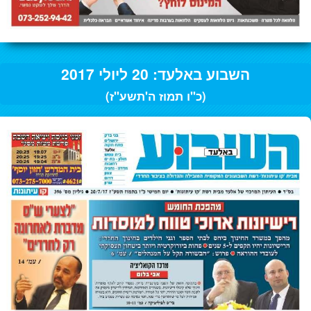
השבוע באלעד: 20 ליולי 2017
(כ"ו תמוז ה'תשע"ז)