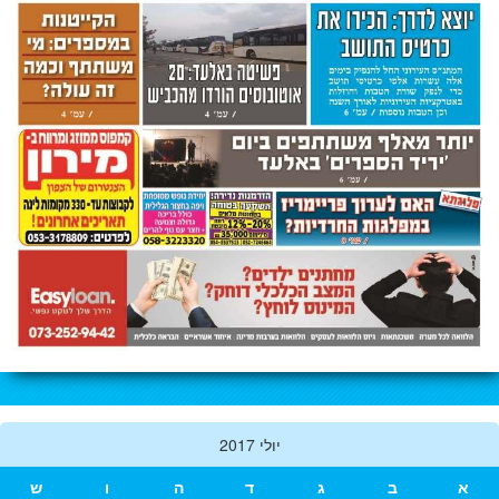
יולי 2017
א
ב
ג
ד
ה
ו
ש