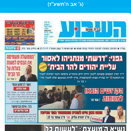
(ג' אב ה'תשע"ז)