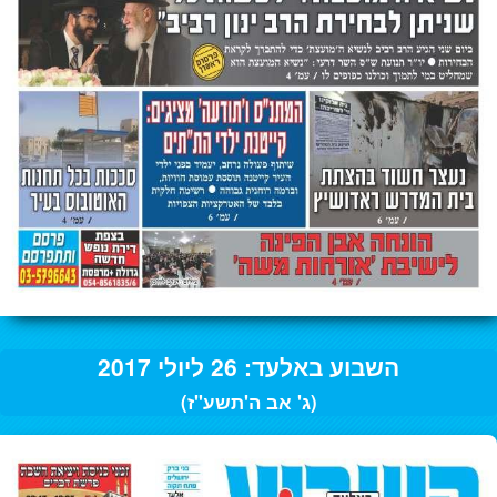
השבוע באלעד: 26 ליולי 2017
(ג' אב ה'תשע"ז)