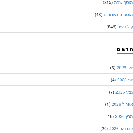
סף שבת
(215)
פים מיוחדים
(43)
 העיר
(546)
דשים
202
(6)
20
(4)
202
(7)
ל 2026
(1)
202
(16)
אר 2026
(20)