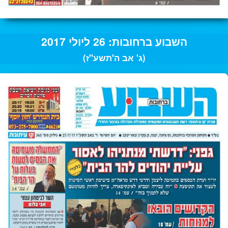
השבוע ברחובות: 26 ליולי 2017
(ג' אב ה'תשע"ז)