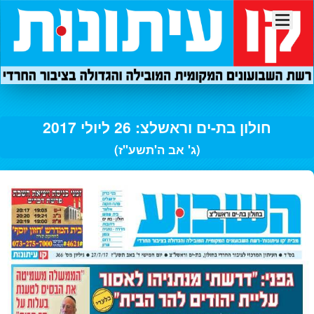
חולון בת-ים וראשלצ: 26 ליולי 2017
(ג' אב ה'תשע"ז)