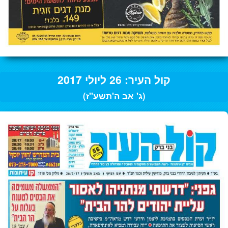
קול העיר: 26 ליולי 2017
(ג' אב ה'תשע"ז)