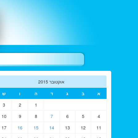
אוקטובר 2015
א
ב
ג
ד
ה
ו
ש
3
2
1
10
9
8
7
6
5
4
17
16
15
14
13
12
11