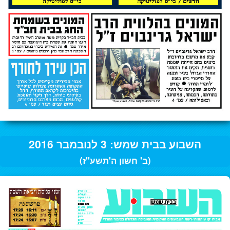
השבוע בבית שמש: 3 לנובמבר 2016
(ב' חשון ה'תשע"ז)