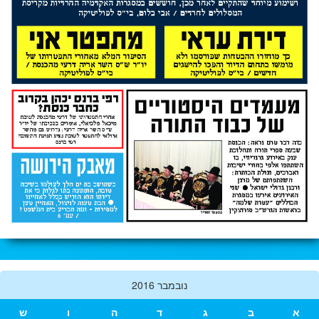
נובמבר 2016
א
ב
ג
ד
ה
ו
ש