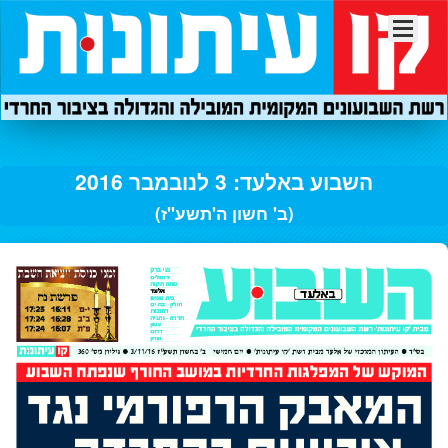
השבוע באלעד: 3 לנובמבר 2016
(ב' חשון ה'תשע"ז)