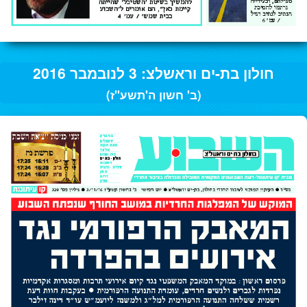
חולון בת-ים וראשלצ: 3 לנובמבר 2016
(ב' חשון ה'תשע"ז)