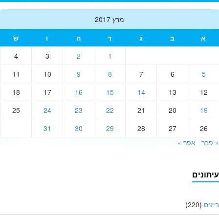
מרץ 2017
א
ב
ג
ד
ה
ו
ש
4
3
2
1
11
10
9
8
7
6
5
18
17
16
15
14
13
12
25
24
23
22
21
20
19
31
30
29
28
27
26
בר
אפר »
תונים
נס
(220)