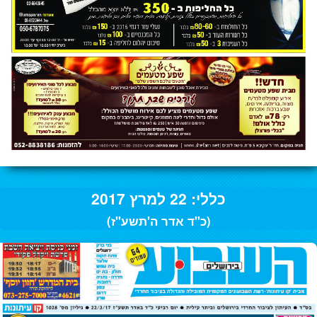
כללי: 22 למרץ 2017
(כ"ד אדר ה'תשע"ז)