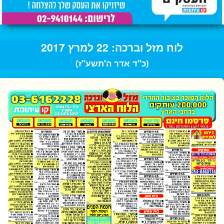
לוח מזל וברכה: 22 למרץ 2017
(כ"ד אדר ה'תשע"ז)