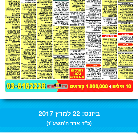
ביזנס: 22 למרץ 2017
(כ"ד אדר ה'תשע"ז)