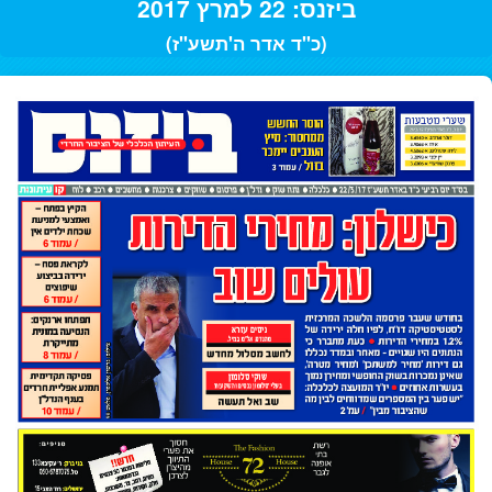
ביזנס: 22 למרץ 2017
(כ"ד אדר ה'תשע"ז)