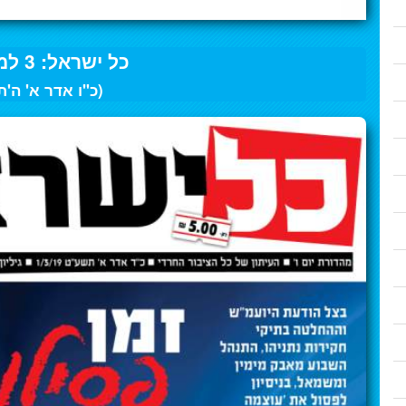
כל ישראל: 3 למרץ 2019
(כ"ו אדר א' ה'