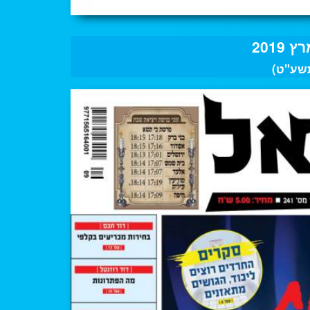
תשע"ט)