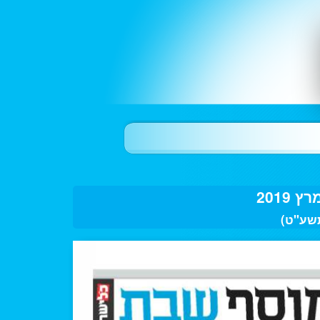
תשע"ט)