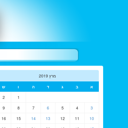
מרץ 2019
א
ב
ג
ד
ה
ו
ש
2
1
9
8
7
6
5
4
3
16
15
14
13
12
11
10