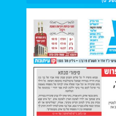
תשע"ט)