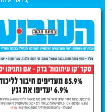
(כ"ו אדר א' ה'