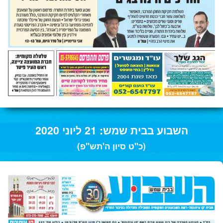
השבוע בבית שמש: 21 ליוני 2020
(כ"ט סיון ה'תש"פ)