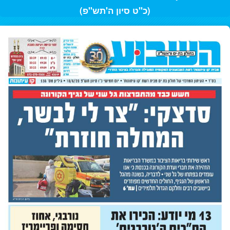
(כ"ט סיון ה'תש"פ)