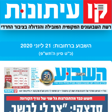
השבוע ברחובות: 21 ליוני 2020
(כ"ט סיון ה'תש"פ)