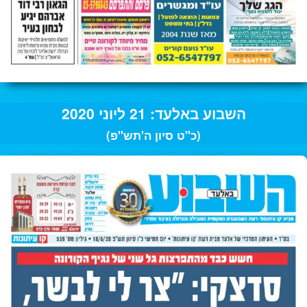
השבוע באלעד: 21 ליוני 2020
(כ"ט סיון ה'תש"פ)