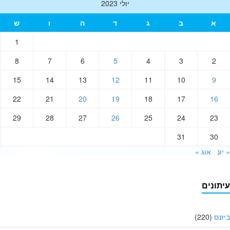
יולי 2023
א
ב
ג
ד
ה
ו
ש
1
8
7
6
5
4
3
2
15
14
13
12
11
10
9
22
21
20
19
18
17
16
29
28
27
26
25
24
23
31
30
ונ
אוג »
תונים
נס
(220)