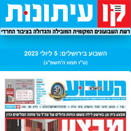
השבוע בירושלים: 5 ליולי 2023
(ט"ז תמוז ה'תשפ"ג)