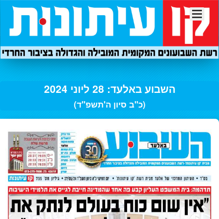
השבוע באלעד: 28 ליוני 2024
(כ"ב סיון ה'תשפ"ד)