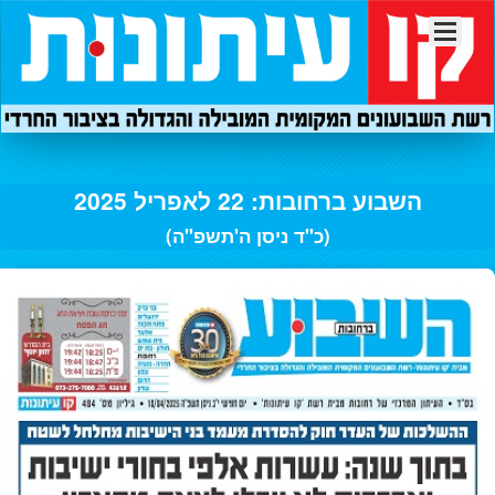
השבוע ברחובות: 22 לאפריל 2025
(כ"ד ניסן ה'תשפ"ה)