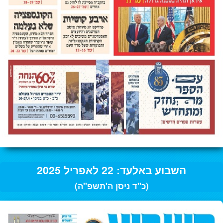
השבוע באלעד: 22 לאפריל 2025
(כ"ד ניסן ה'תשפ"ה)