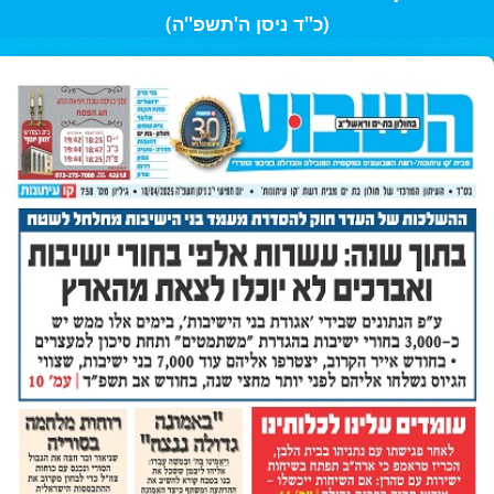
(כ"ד ניסן ה'תשפ"ה)