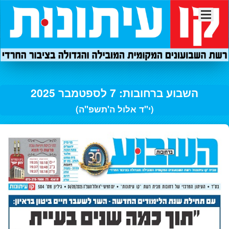
השבוע ברחובות: 7 לספטמבר 2025
(י"ד אלול ה'תשפ"ה)