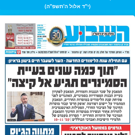
(י"ד אלול ה'תשפ"ה)