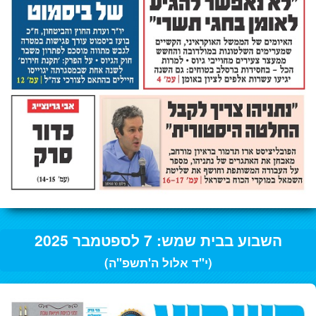
השבוע בבית שמש: 7 לספטמבר 2025
(י"ד אלול ה'תשפ"ה)