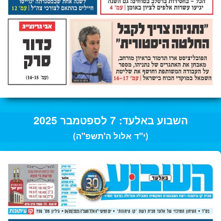
השבוע באלעד: 7 לספטמבר 2025
(י"ד אלול ה'תשפ"ה)