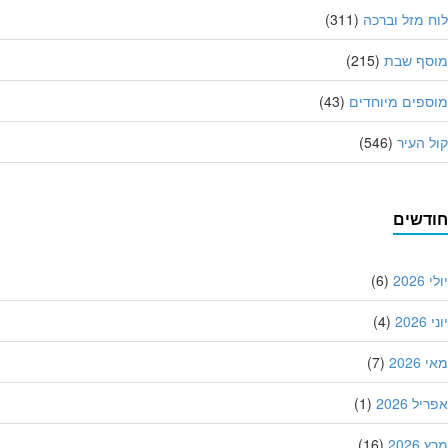
 מזל וברכה
(311)
סף שבת
(215)
פים מיוחדים
(43)
 העיר
(546)
דשים
202
(6)
20
(4)
202
(7)
ל 2026
(1)
202
(16)