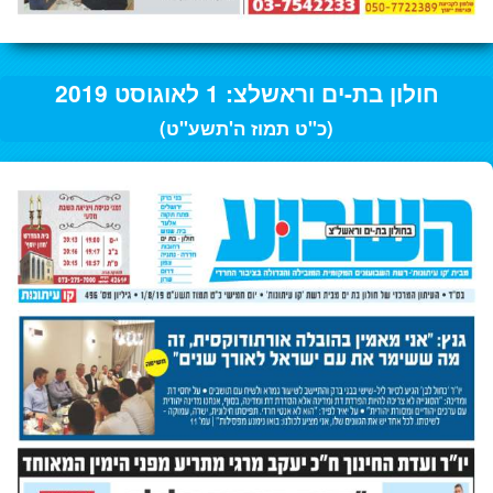
חולון בת-ים וראשלצ: 1 לאוגוסט 2019
(כ"ט תמוז ה'תשע"ט)