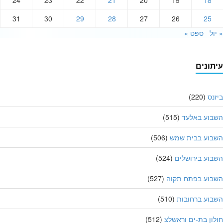
24
23
22
21
20
19
18
31
30
29
28
27
26
25
ול
ספט »
תונים
נס
(220)
בוע באלעד
(515)
בוע בבית שמש
(506)
וע בירושלים
(524)
בוע בפתח תקוה
(527)
וע ברחובות
(510)
ון בת-ים וראשלצ
(512)