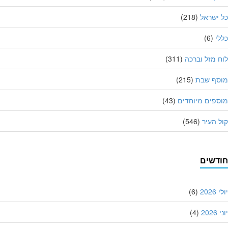
ישראל
(218)
י
(6)
 מזל וברכה
(311)
סף שבת
(215)
פים מיוחדים
(43)
 העיר
(546)
דשים
202
(6)
20
(4)