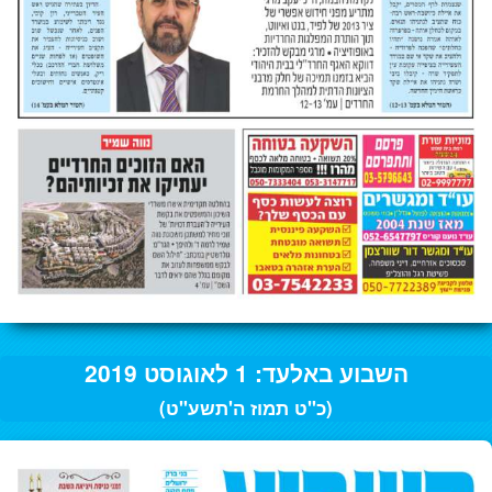
השבוע באלעד: 1 לאוגוסט 2019
(כ"ט תמוז ה'תשע"ט)