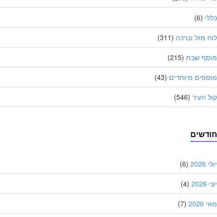
י
(6)
 מזל וברכה
(311)
סף שבת
(215)
פים מיוחדים
(43)
 העיר
(546)
דשים
202
(6)
20
(4)
202
(7)