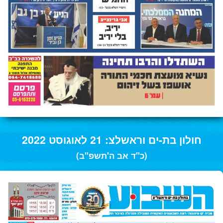
חולון בת-ים וראשלצ: 21 לאוגוסט 2022
(כ"ד אב ה'תשפ"ב)