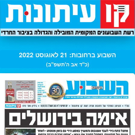
השבוע ברחובות: 21 לאוגוסט 2022
(כ"ד אב ה'תשפ"ב)