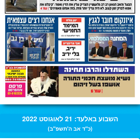
השבוע באלעד: 21 לאוגוסט 2022
(כ"ד אב ה'תשפ"ב)