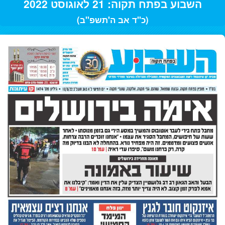
השבוע בפתח תקוה: 21 לאוגוסט 2022
(כ"ד אב ה'תשפ"ב)