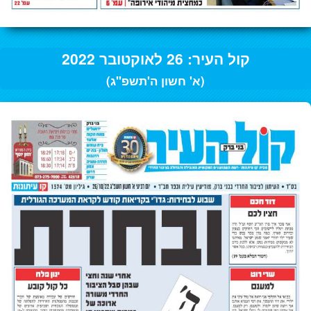
קול העיר: 26 לאוקטובר 2022
(א' חשון ה'תשפ"ג)