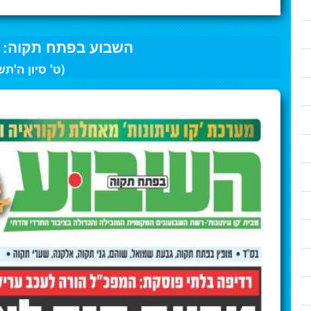
השבוע בפתח תקוה: 25 למאי 2026
(ט' סיון ה'תש