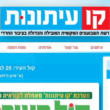
עיתונים
צור קשר
אודותינו
מפת הפצה
קול העיר: 25 למאי 2026
(ט' סיון ה'תש