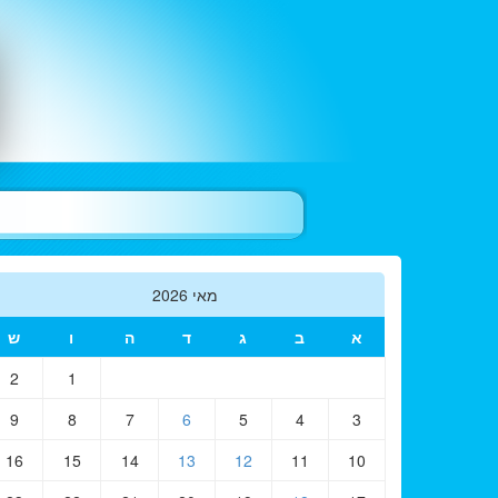
מאי 2026
א
ב
ג
ד
ה
ו
ש
2
1
9
8
7
6
5
4
3
16
15
14
13
12
11
10