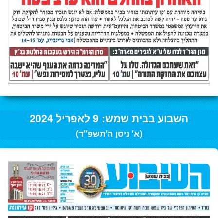
השבוע בבית שמש: 9 לאפריל 2024
(א' ניסן ה'תשפ"ד)