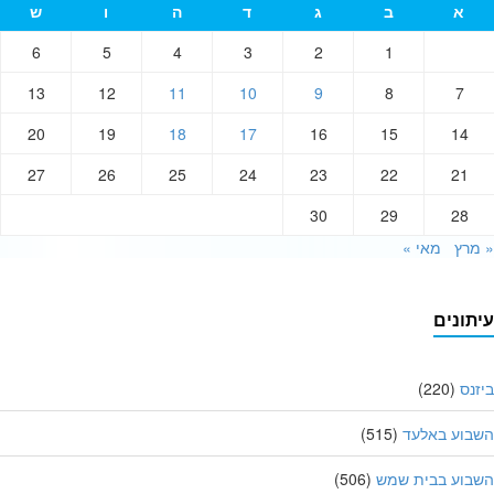
א
ב
ג
ד
ה
ו
ש
6
5
4
3
2
1
13
12
11
10
9
8
7
20
19
18
17
16
15
14
27
26
25
24
23
22
21
30
29
28
רץ
מאי »
תונים
נס
(220)
בוע באלעד
(515)
בוע בבית שמש
(506)