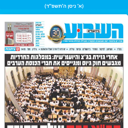
(א' ניסן ה'תשפ"ד)