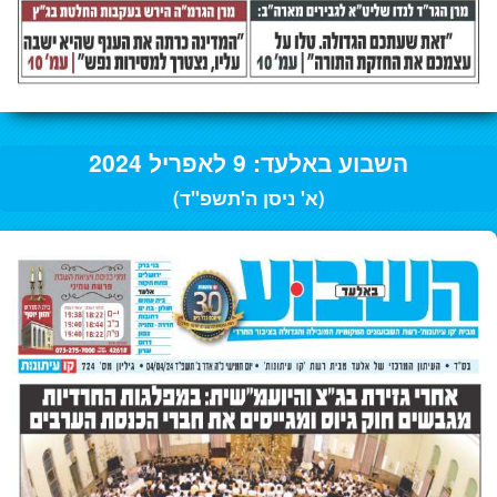
השבוע באלעד: 9 לאפריל 2024
(א' ניסן ה'תשפ"ד)