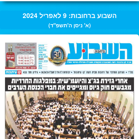
השבוע ברחובות: 9 לאפריל 2024
(א' ניסן ה'תשפ"ד)