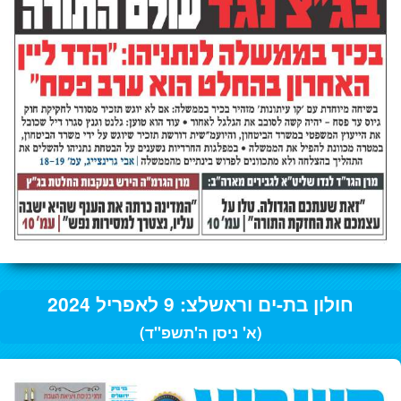
חולון בת-ים וראשלצ: 9 לאפריל 2024
(א' ניסן ה'תשפ"ד)