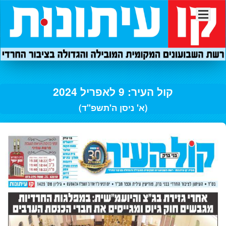
קול העיר: 9 לאפריל 2024
(א' ניסן ה'תשפ"ד)